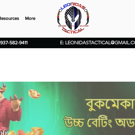
Resources
More
E:
LEONIDASTACTICAL@GMAIL.
937-582-9411
66