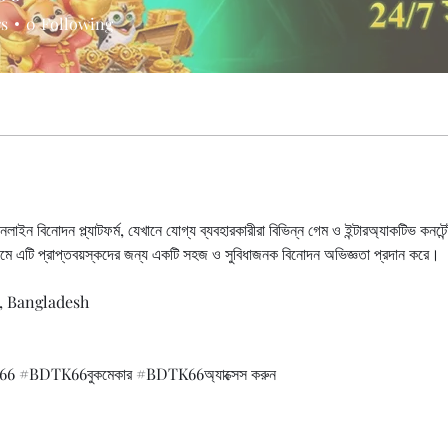
rs
0
Following
ন বিনোদন প্ল্যাটফর্ম, যেখানে যোগ্য ব্যবহারকারীরা বিভিন্ন গেম ও ইন্টারঅ্যাকটিভ কন
াধ্যমে এটি প্রাপ্তবয়স্কদের জন্য একটি সহজ ও সুবিধাজনক বিনোদন অভিজ্ঞতা প্রদান করে।
, Bangladesh
BDTK66বুকমেকার #BDTK66অ্যাক্সেস করুন