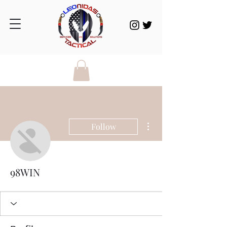
More actions
Follow
98WIN