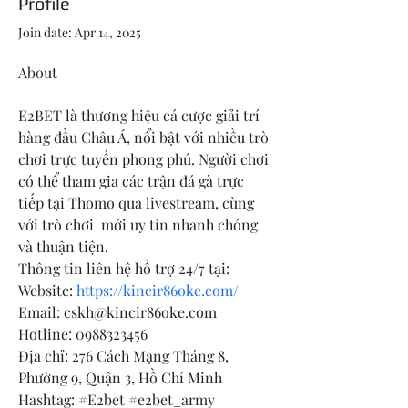
Profile
Join date: Apr 14, 2025
About
E2BET là thương hiệu cá cược giải trí 
hàng đầu Châu Á, nổi bật với nhiều trò 
chơi trực tuyến phong phú. Người chơi 
có thể tham gia các trận đá gà trực 
tiếp tại Thomo qua livestream, cùng 
với trò chơi  mới uy tín nhanh chóng 
và thuận tiện.
Thông tin liên hệ hỗ trợ 24/7 tại:
Website: 
https://kincir86oke.com/
Email: cskh@kincir86oke.com
Hotline: 0988323456
Địa chỉ: 276 Cách Mạng Tháng 8, 
Phường 9, Quận 3, Hồ Chí Minh
Hashtag: #E2bet #e2bet_army