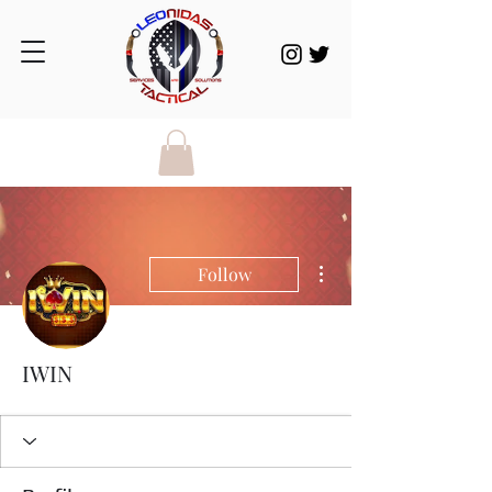
More actions
Follow
IWIN