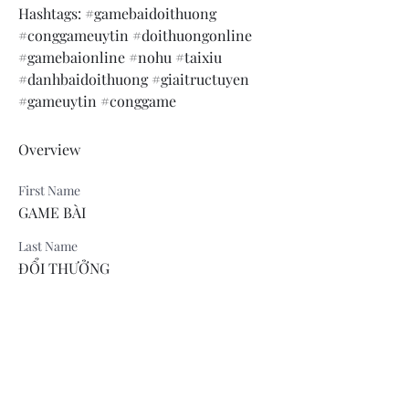
Hashtags: #gamebaidoithuong 
#conggameuytin #doithuongonline 
#gamebaionline #nohu #taixiu 
#danhbaidoithuong #giaitructuyen 
#gameuytin #conggame
Overview
First Name
GAME BÀI
Last Name
ĐỔI THƯỞNG
LEONIDAS TACTICAL SERVICES
AND SOLUTIONS