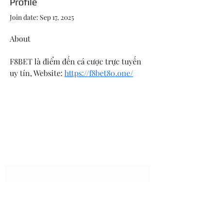
Profile
Join date: Sep 17, 2025
About
F8BET là điểm đến cá cược trực tuyến 
uy tín, Website: 
https://f8bet80.one/
LEONIDAS TACTICAL SERVICES
AND SOLUTIONS
Subscribe Form