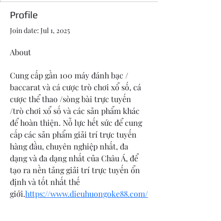
Profile
Join date: Jul 1, 2025
About
Cung cấp gần 100 máy đánh bạc / 
baccarat và cá cược trò chơi xổ số, cá 
cược thể thao /sòng bài trực tuyến 
/trò chơi xổ số và các sản phẩm khác 
để hoàn thiện. Nỗ lực hết sức để cung 
cấp các sản phẩm giải trí trực tuyến 
hàng đầu, chuyên nghiệp nhất, đa 
dạng và đa dạng nhất của Châu Á, để 
tạo ra nền tảng giải trí trực tuyến ổn 
định và tốt nhất thế 
giới.
https://www.dieuhuongoke88.com/